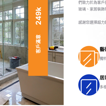
們致力於為客戶
玻璃、家居裝飾
k
249
感謝您選擇超力
客戶滿意
藝
獨
居
多