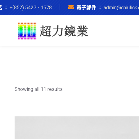
話 ：
+(852) 5427 - 1578
電子郵件 ：
admin@chiulick
Showing all 11 results