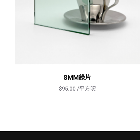
8MM綠片
$
95.00
/平方呎