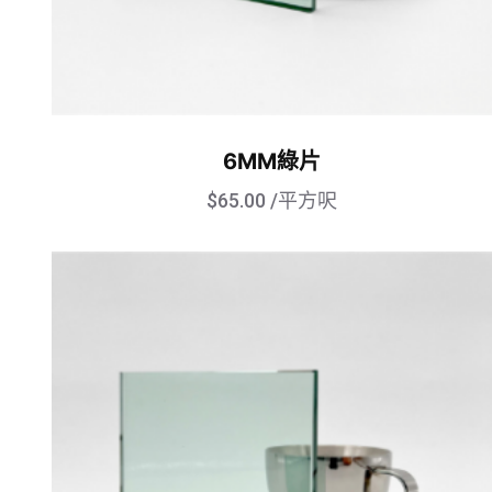
6MM綠片
$
65.00
/平方呎